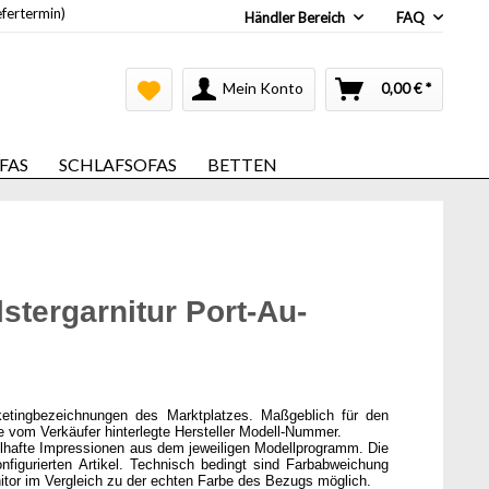
efertermin)
Händler Bereich
FAQ
Mein Konto
0,00 € *
FAS
SCHLAFSOFAS
BETTEN
stergarnitur Port-Au-
ketingbezeichnungen des Marktplatzes. Maßgeblich für den
ie vom Verkäufer hinterlegte Hersteller Modell-Nummer.
elhafte Impressionen aus dem jeweiligen Modellprogramm. Die
onfigurierten Artikel. Technisch bedingt sind Farbabweichung
itor im Vergleich zu der echten Farbe des Bezugs möglich.