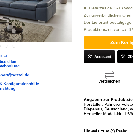
Lieferzeit ca. 5-13 Wo
Zur unverbindlichen Orien
Der Lieferant bestätigt ge
Produktionszeit von ca. 
Zum Konfi
e L:
Assistent
2D
bestellen
stabholung
upport@sessel.de
Vergleichen
& Konfigurationshilfe
richtung
Angaben zur Produktsic
Hersteller: Polinova Pol
Diepenau, Deutschland, w
Hersteller Modell-Nr.: LS
Hinweis zum (*) Preis: