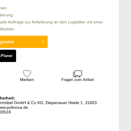
chen
tierung:
rade Aufträge zur Anlieferung an den Logistiker mit einer
6 Wochen
gurator
-Planer
Merken
Fragen zum Artikel
herheit:
stermöbel GmbH & Co KG, Diepenauer Heide 1, 31603
ww.polinova.de
300518