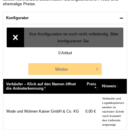
ehemalige Preise.
Konfigurator
Ihre Konfiguration ist noch nicht vollständig. Bitte
konfigurieren Sie.
0
Artikel
Weiter
Verkäufer – Klick auf den Namen öffnet
Preis
Hinweis
die Anbieterkennung
*
Verkäufer – Klick auf den Namen öffnet
Preis
Hinweis
Verkäufer und
die Anbieterkennung
*
Logistikoptionen
werden im
Mode und Wohnen Kaiser GmbH & Co. KG
0,00 €
nächsten Schritt
nach Auswahl
des Lieferorts
angezeigt.