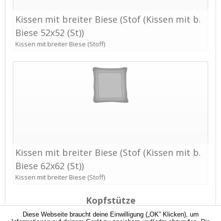
Diese Webseite braucht deine Einwilligung („OK” Klicken), um