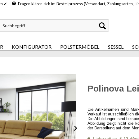
hern ✔
Fragen klären sich im Bestellprozess (Versandart, Zahlungsarten, Li
ER
KONFIGURATOR
POLSTERMÖBEL
SESSEL
SO
Polinova Le
Die Artikelnamen sind Mar
Verkauf ist ausschließlich d
Die Abbildungen sind beispi
Abbildung zeigt nicht die k
der Darstellung auf dem Mon
Lieferzeit ca. 5-13 Wo