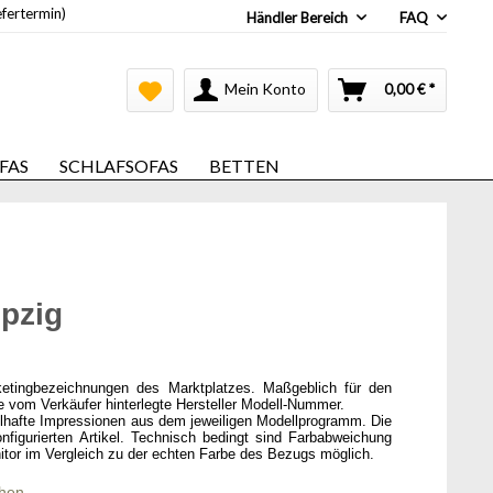
efertermin)
Händler Bereich
FAQ
Mein Konto
0,00 € *
FAS
SCHLAFSOFAS
BETTEN
ipzig
ketingbezeichnungen des Marktplatzes. Maßgeblich für den
ie vom Verkäufer hinterlegte Hersteller Modell-Nummer.
elhafte Impressionen aus dem jeweiligen Modellprogramm. Die
onfigurierten Artikel. Technisch bedingt sind Farbabweichung
itor im Vergleich zu der echten Farbe des Bezugs möglich.
chen