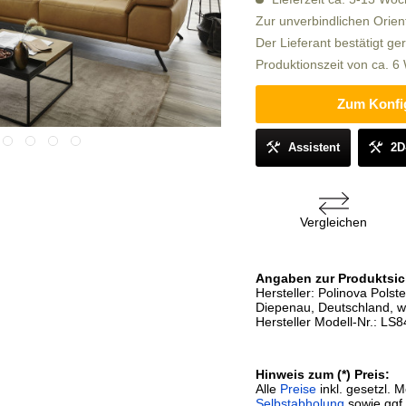
Zur unverbindlichen Orien
Der Lieferant bestätigt ge
Produktionszeit von ca. 
Zum Konfi
Assistent
2D
Vergleichen
Angaben zur Produktsic
Hersteller: Polinova Pol
Diepenau, Deutschland, w
Hersteller Modell-Nr.: LS
Hinweis zum (*) Preis:
Alle
Preise
inkl. gesetzl. 
Selbstabholung
sowie ggf