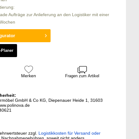
tierung:
rade Aufträge zur Anlieferung an den Logistiker mit einer
6 Wochen
gurator
-Planer
Merken
Fragen zum Artikel
herheit:
stermöbel GmbH & Co KG, Diepenauer Heide 1, 31603
ww.polinova.de
840621
Mehrwertsteuer zzgl.
Logistikkosten für Versand oder
. Nachnahmegebühren, soweit nicht anders