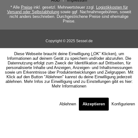
AGB
Impressum
* Alle
Preise
inkl. gesetzl. Mehrwertsteuer zzgl.
Logistikkosten für
Versand oder Selbstabholung
sowie ggf. Nachnahmegebühren, soweit
nicht anders beschrieben. Durchgestrichene Preise sind ehemalige
Preise.
Copyright © 2025 Sessel.de
Diese Webseite braucht deine Einwilligung („OK” Klicken), um
Informationen auf deinem Gerät zu speichern und/oder abzurufen. Die
Datennutzung erfolgt zum Zweck der Identifikation auf Drittseiten, für
personalisierte Inhalte und Anzeigen, Anzeigen- und Inhaltsmessungen
sowie um Erkenntnisse über Produktentwicklungen und Zielgruppen. Mit
Klick auf den Button "Ablehnen" kannst du deine Einwilligung jederzeit
ablehnen. Mehr Infos zur Einwilligung und zu Einstellungen gibt es hier:
Mehr Informationen
Ablehnen
Akzeptieren
Konfigurieren