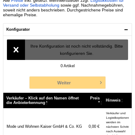
Alle
Preise
inkl. gesetzl. Mehrwertsteuer zzgl.
Logistikkosten für
Versand oder Selbstabholung
sowie ggf. Nachnahmegebühren,
soweit nicht anders beschrieben. Durchgestrichene Preise sind
ehemalige Preise.
Konfigurator
Ihre Konfiguration ist noch nicht vollständig. Bitte
konfigurieren Sie.
0
Artikel
Weiter
Verkäufer – Klick auf den Namen öffnet
Preis
Hinweis
die Anbieterkennung
*
Verkäufer – Klick auf den Namen öffnet
Preis
Hinweis
Verkäufer und
die Anbieterkennung
*
Logistikoptionen
werden im
Mode und Wohnen Kaiser GmbH & Co. KG
0,00 €
nächsten Schritt
nach Auswahl