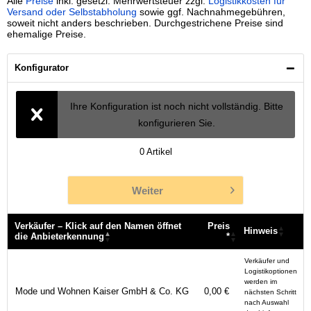
Alle
Preise
inkl. gesetzl. Mehrwertsteuer zzgl.
Logistikkosten für
Versand oder Selbstabholung
sowie ggf. Nachnahmegebühren,
soweit nicht anders beschrieben. Durchgestrichene Preise sind
ehemalige Preise.
Konfigurator
Ihre Konfiguration ist noch nicht vollständig. Bitte
konfigurieren Sie.
0
Artikel
Weiter
Verkäufer – Klick auf den Namen öffnet
Preis
Hinweis
die Anbieterkennung
*
Verkäufer – Klick auf den Namen öffnet
Preis
Hinweis
Verkäufer und
die Anbieterkennung
*
Logistikoptionen
werden im
Mode und Wohnen Kaiser GmbH & Co. KG
0,00 €
nächsten Schritt
nach Auswahl