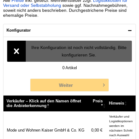
Alle
Preise
inkl. gesetzl. Mehrwertsteuer zzgl.
Logistikkosten für
Versand oder Selbstabholung
sowie ggf. Nachnahmegebühren,
soweit nicht anders beschrieben. Durchgestrichene Preise sind
ehemalige Preise.
Konfigurator
Ihre Konfiguration ist noch nicht vollständig. Bitte
konfigurieren Sie.
0
Artikel
Weiter
Verkäufer – Klick auf den Namen öffnet
Preis
Hinweis
die Anbieterkennung
*
Verkäufer – Klick auf den Namen öffnet
Preis
Hinweis
Verkäufer und
die Anbieterkennung
*
Logistikoptionen
werden im
Mode und Wohnen Kaiser GmbH & Co. KG
0,00 €
nächsten Schritt
nach Auswahl