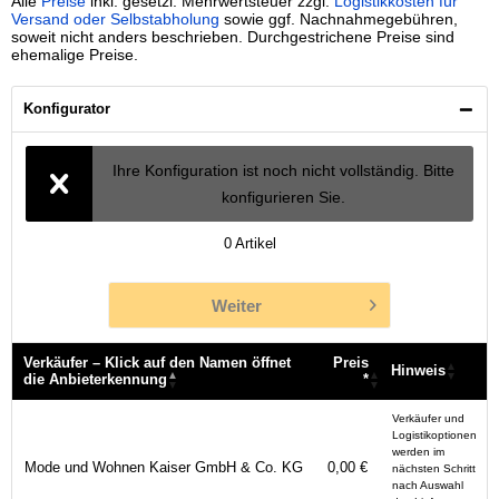
Alle
Preise
inkl. gesetzl. Mehrwertsteuer zzgl.
Logistikkosten für
Versand oder Selbstabholung
sowie ggf. Nachnahmegebühren,
soweit nicht anders beschrieben. Durchgestrichene Preise sind
ehemalige Preise.
Konfigurator
Ihre Konfiguration ist noch nicht vollständig. Bitte
konfigurieren Sie.
0
Artikel
Weiter
Verkäufer – Klick auf den Namen öffnet
Preis
Hinweis
die Anbieterkennung
*
Verkäufer – Klick auf den Namen öffnet
Preis
Hinweis
Verkäufer und
die Anbieterkennung
*
Logistikoptionen
werden im
Mode und Wohnen Kaiser GmbH & Co. KG
0,00 €
nächsten Schritt
nach Auswahl