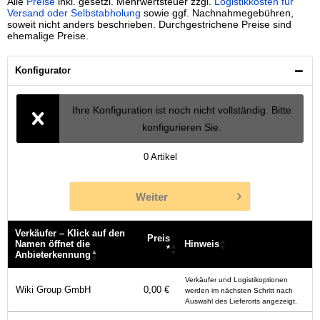
Alle
Preise
inkl. gesetzl. Mehrwertsteuer zzgl.
Logistikkosten für
Versand oder Selbstabholung
sowie ggf. Nachnahmegebühren,
soweit nicht anders beschrieben. Durchgestrichene Preise sind
ehemalige Preise.
Konfigurator
Ihre Konfiguration ist noch nicht vollständig. Bitte
konfigurieren Sie.
0
Artikel
Weiter
Verkäufer – Klick auf den
Preis
Namen öffnet die
Hinweis
*
Anbieterkennung
Verkäufer – Klick auf den
Preis
Hinweis
Verkäufer und Logistikoptionen
Namen öffnet die
*
Wiki Group GmbH
0,00 €
werden im nächsten Schritt nach
Anbieterkennung
Auswahl des Lieferorts angezeigt.