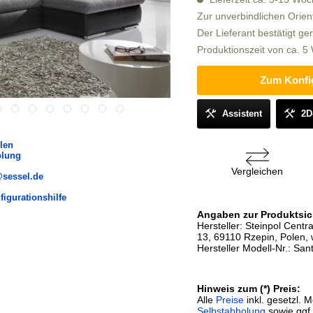
Zur unverbindlichen Orien
Der Lieferant bestätigt ge
Produktionszeit von ca. 
Zum Konfi
Assistent
2D
len
olung
Vergleichen
@sessel.de
figurationshilfe
Angaben zur Produktsic
Hersteller: Steinpol Centr
13, 69110 Rzepin, Polen, 
Hersteller Modell-Nr.: Sa
Hinweis zum (*) Preis:
Alle
Preise
inkl. gesetzl. 
Selbstabholung
sowie ggf