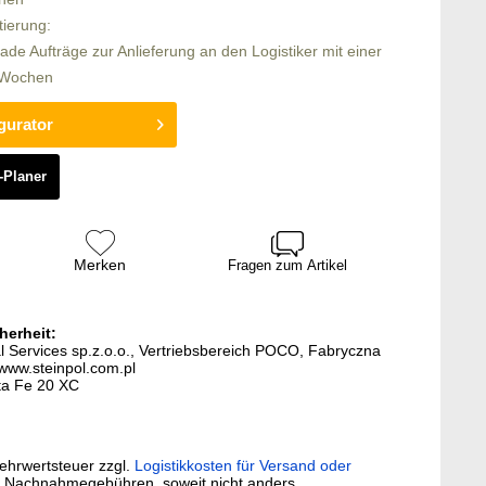
tierung:
rade Aufträge zur Anlieferung an den Logistiker mit einer
5 Wochen
gurator
-Planer
Merken
Fragen zum Artikel
herheit:
al Services sp.z.o.o., Vertriebsbereich POCO, Fabryczna
www.steinpol.com.pl
nta Fe 20 XC
Mehrwertsteuer zzgl.
Logistikkosten für Versand oder
. Nachnahmegebühren, soweit nicht anders