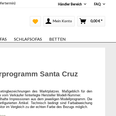
efertermin)
Händler Bereich
FAQ
Mein Konto
0,00 € *
FAS
SCHLAFSOFAS
BETTEN
rprogramm Santa Cruz
ketingbezeichnungen des Marktplatzes. Maßgeblich für den
ie vom Verkäufer hinterlegte Hersteller Modell-Nummer.
elhafte Impressionen aus dem jeweiligen Modellprogramm. Die
onfigurierten Artikel. Technisch bedingt sind Farbabweichung
itor im Vergleich zu der echten Farbe des Bezugs möglich.
chen