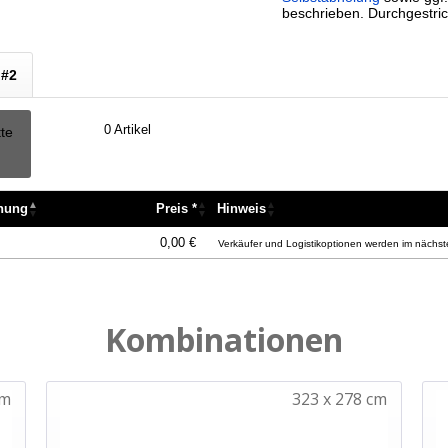
beschrieben. Durchgestric
 #2
0
Artikel
tte
nnung
Preis *
Hinweis
nnung
Preis *
Hinweis
0,00 €
Verkäufer und Logistikoptionen werden im nächste