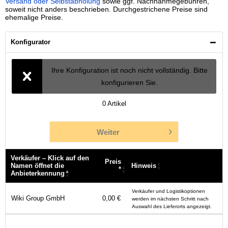
Versand oder Selbstabholung
sowie ggf. Nachnahmegebühren,
soweit nicht anders beschrieben. Durchgestrichene Preise sind
ehemalige Preise.
Konfigurator
Ihre Konfiguration ist noch nicht vollständig. Bitte
konfigurieren Sie.
0
Artikel
Weiter
Verkäufer – Klick auf den
Preis
Namen öffnet die
Hinweis
*
Anbieterkennung
Verkäufer – Klick auf den
Preis
Hinweis
Verkäufer und Logistikoptionen
Namen öffnet die
*
Wiki Group GmbH
0,00 €
werden im nächsten Schritt nach
Anbieterkennung
Auswahl des Lieferorts angezeigt.