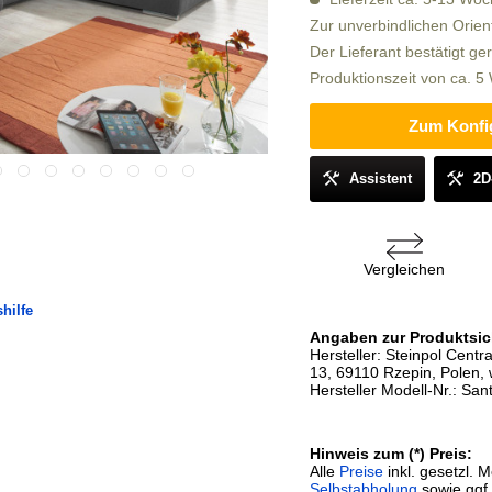
Zur unverbindlichen Orien
Der Lieferant bestätigt ge
Produktionszeit von ca. 
Zum Konfi
Assistent
2D
Vergleichen
hilfe
Angaben zur Produktsic
Hersteller: Steinpol Centr
13, 69110 Rzepin, Polen, 
Hersteller Modell-Nr.: Sa
Hinweis zum (*) Preis:
Alle
Preise
inkl. gesetzl. 
Selbstabholung
sowie ggf