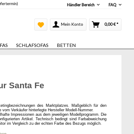
efertermin)
Händler Bereich
FAQ
Mein Konto
0,00 € *
FAS
SCHLAFSOFAS
BETTEN
ur Santa Fe
ketingbezeichnungen des Marktplatzes. Maßgeblich für den
ie vom Verkäufer hinterlegte Hersteller Modell-Nummer.
elhafte Impressionen aus dem jeweiligen Modellprogramm. Die
onfigurierten Artikel. Technisch bedingt sind Farbabweichung
itor im Vergleich zu der echten Farbe des Bezugs möglich.
chen