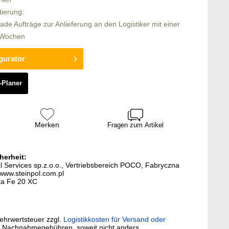
tierung:
rade Aufträge zur Anlieferung an den Logistiker mit einer
5 Wochen
gurator
-Planer
Merken
Fragen zum Artikel
herheit:
al Services sp.z.o.o., Vertriebsbereich POCO, Fabryczna
www.steinpol.com.pl
nta Fe 20 XC
Mehrwertsteuer zzgl.
Logistikkosten für Versand oder
. Nachnahmegebühren, soweit nicht anders