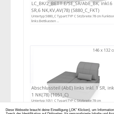
Diese Webseite braucht deine Einwilligung („OK” Klicken), um Informatio
Zweck der Identifikation auf Drittseiten, für personalisierte Inhalte un