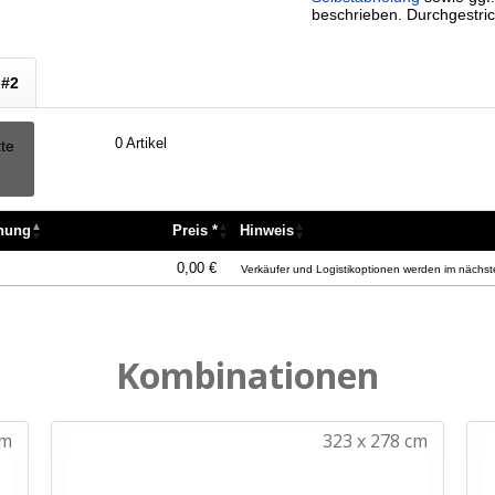
beschrieben. Durchgestric
 #2
0
Artikel
tte
nnung
Preis *
Hinweis
nnung
Preis *
Hinweis
0,00 €
Verkäufer und Logistikoptionen werden im nächste