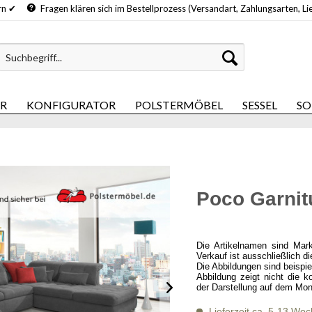
hern ✔
Fragen klären sich im Bestellprozess (Versandart, Zahlungsarten, Li
ER
KONFIGURATOR
POLSTERMÖBEL
SESSEL
SO
Poco Garnit
Die Artikelnamen sind Mar
Verkauf ist ausschließlich d
Die Abbildungen sind beispi
Abbildung zeigt nicht die k
der Darstellung auf dem Mon
Lieferzeit ca. 5-13 Wo