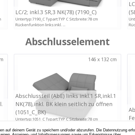
nen auf deinem Gerät zu speichern und/oder abzurufen. Die Datennutzung erf
d Anzeigen, Anzeigen- und Inhaltsmessungen sowie um Erkenntnisse über