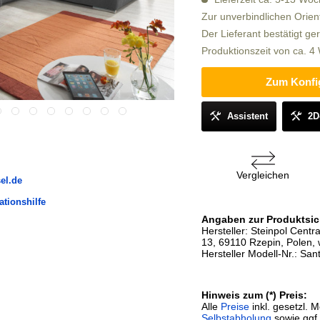
Zur unverbindlichen Orien
Der Lieferant bestätigt ge
Produktionszeit von ca. 
Zum Konfi
Assistent
2D
Vergleichen
el.de
ationshilfe
Angaben zur Produktsic
Hersteller: Steinpol Centr
13, 69110 Rzepin, Polen, 
Hersteller Modell-Nr.: Sa
Hinweis zum (*) Preis:
Alle
Preise
inkl. gesetzl. 
Selbstabholung
sowie ggf