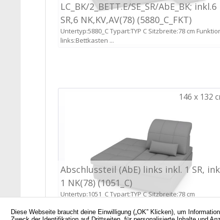
Diese Webseite braucht deine Einwilligung („OK” Klicken), um Informatio
Zweck der Identifikation auf Drittseiten, für personalisierte Inhalte un