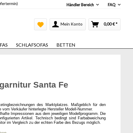
efertermin)
Händler Bereich
FAQ
Mein Konto
0,00 € *
FAS
SCHLAFSOFAS
BETTEN
arnitur Santa Fe
ketingbezeichnungen des Marktplatzes. Maßgeblich für den
ie vom Verkäufer hinterlegte Hersteller Modell-Nummer.
elhafte Impressionen aus dem jeweiligen Modellprogramm. Die
onfigurierten Artikel. Technisch bedingt sind Farbabweichung
itor im Vergleich zu der echten Farbe des Bezugs möglich.
chen