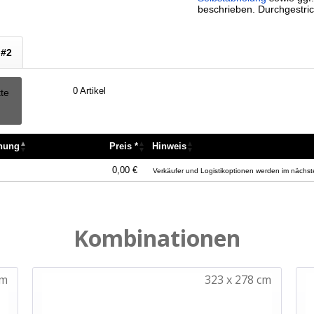
beschrieben. Durchgestric
 #2
0
Artikel
tte
nnung
Preis *
Hinweis
nnung
Preis *
Hinweis
0,00 €
Verkäufer und Logistikoptionen werden im nächste