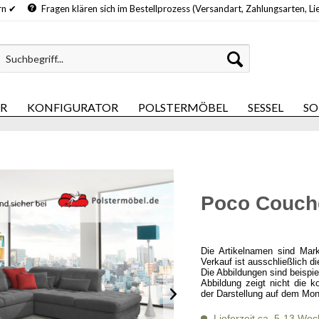
hern ✔
Fragen klären sich im Bestellprozess (Versandart, Zahlungsarten, Li
ER
KONFIGURATOR
POLSTERMÖBEL
SESSEL
SO
Poco Couchg
Die Artikelnamen sind Mar
Verkauf ist ausschließlich d
Die Abbildungen sind beispi
Abbildung zeigt nicht die k
der Darstellung auf dem Mon
Lieferzeit ca. 5-13 Wo