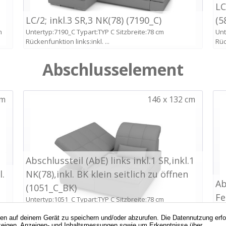
nen auf deinem Gerät zu speichern und/oder abzurufen. Die Datennutzung erf
d Anzeigen, Anzeigen- und Inhaltsmessungen sowie um Erkenntnisse über