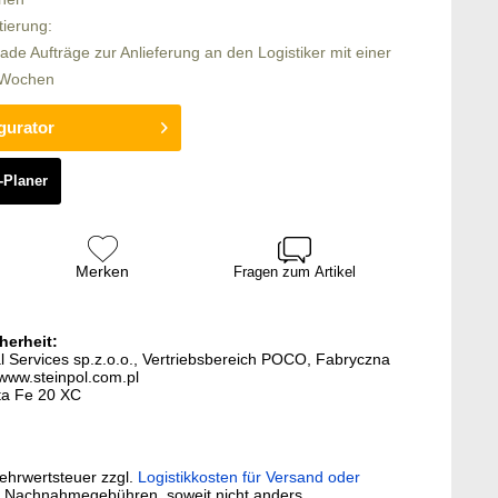
tierung:
rade Aufträge zur Anlieferung an den Logistiker mit einer
4 Wochen
gurator
-Planer
Merken
Fragen zum Artikel
herheit:
al Services sp.z.o.o., Vertriebsbereich POCO, Fabryczna
www.steinpol.com.pl
nta Fe 20 XC
Mehrwertsteuer zzgl.
Logistikkosten für Versand oder
. Nachnahmegebühren, soweit nicht anders