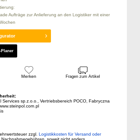
tierung:
rade Aufträge zur Anlieferung an den Logistiker mit einer
4 Wochen
gurator
-Planer
Merken
Fragen zum Artikel
herheit:
al Services sp.z.o.o., Vertriebsbereich POCO, Fabryczna
www.steinpol.com.pl
is
Mehrwertsteuer zzgl.
Logistikkosten für Versand oder
. Nachnahmegebühren, soweit nicht anders