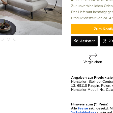
Zur unverbindlichen Orien
Der Lieferant bestätigt ge
Produktionszeit von ca. 
Zum Konfi
Assistent
2D
Vergleichen
Angaben zur Produktsic
Hersteller: Steinpol Centr
13, 69110 Rzepin, Polen, 
Hersteller Modell-Nr.: Cala
Hinweis zum (*) Preis:
Alle
Preise
inkl. gesetzl. 
Selbstabholung
sowie ggf