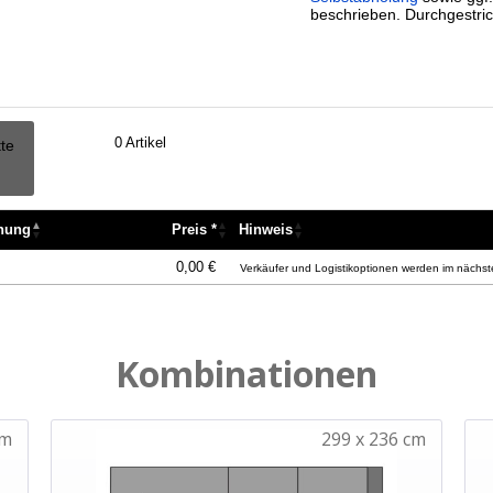
beschrieben. Durchgestric
0
Artikel
tte
nnung
Preis *
Hinweis
nnung
Preis *
Hinweis
0,00 €
Verkäufer und Logistikoptionen werden im nächste