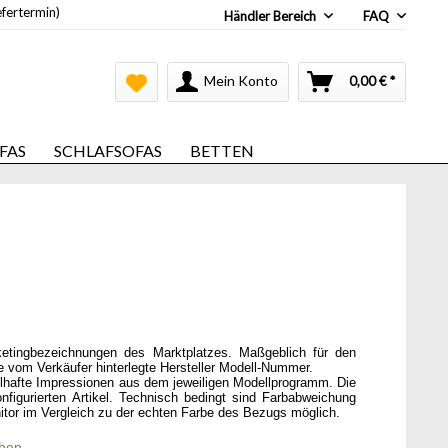
efertermin)
Händler Bereich
FAQ
Mein Konto
0,00 € *
FAS
SCHLAFSOFAS
BETTEN
ketingbezeichnungen des Marktplatzes. Maßgeblich für den
ie vom Verkäufer hinterlegte Hersteller Modell-Nummer.
elhafte Impressionen aus dem jeweiligen Modellprogramm. Die
onfigurierten Artikel. Technisch bedingt sind Farbabweichung
itor im Vergleich zu der echten Farbe des Bezugs möglich.
chen