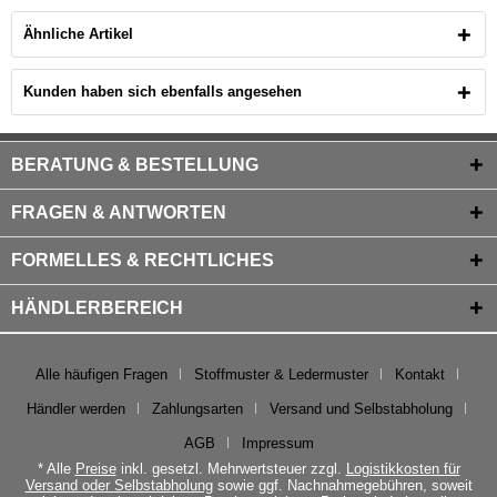
Ähnliche Artikel
Kunden haben sich ebenfalls angesehen
BERATUNG & BESTELLUNG
FRAGEN & ANTWORTEN
FORMELLES & RECHTLICHES
HÄNDLERBEREICH
Alle häufigen Fragen
Stoffmuster & Ledermuster
Kontakt
Händler werden
Zahlungsarten
Versand und Selbstabholung
AGB
Impressum
* Alle
Preise
inkl. gesetzl. Mehrwertsteuer zzgl.
Logistikkosten für
Versand oder Selbstabholung
sowie ggf. Nachnahmegebühren, soweit