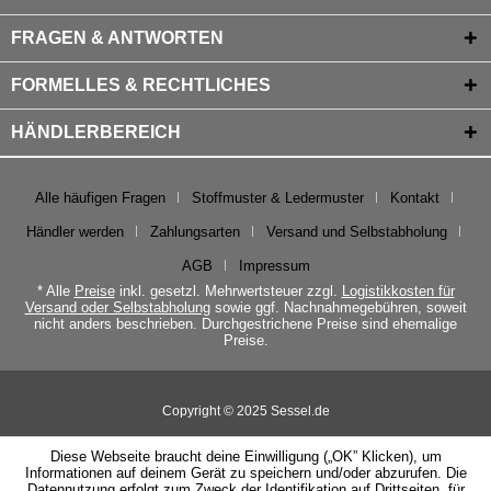
FRAGEN & ANTWORTEN
FORMELLES & RECHTLICHES
HÄNDLERBEREICH
Alle häufigen Fragen
Stoffmuster & Ledermuster
Kontakt
Händler werden
Zahlungsarten
Versand und Selbstabholung
AGB
Impressum
* Alle
Preise
inkl. gesetzl. Mehrwertsteuer zzgl.
Logistikkosten für
Versand oder Selbstabholung
sowie ggf. Nachnahmegebühren, soweit
nicht anders beschrieben. Durchgestrichene Preise sind ehemalige
Preise.
Copyright © 2025 Sessel.de
Diese Webseite braucht deine Einwilligung („OK” Klicken), um
Informationen auf deinem Gerät zu speichern und/oder abzurufen. Die
Datennutzung erfolgt zum Zweck der Identifikation auf Drittseiten, für