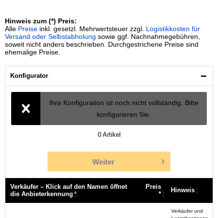
Hinweis zum (*) Preis:
Alle
Preise
inkl. gesetzl. Mehrwertsteuer zzgl.
Logistikkosten für
Versand oder Selbstabholung
sowie ggf. Nachnahmegebühren,
soweit nicht anders beschrieben. Durchgestrichene Preise sind
ehemalige Preise.
Konfigurator
Ihre Konfiguration ist noch nicht vollständig. Bitte
konfigurieren Sie.
0
Artikel
Weiter
Verkäufer – Klick auf den Namen öffnet
Preis
Hinweis
die Anbieterkennung
*
Verkäufer – Klick auf den Namen öffnet
Preis
Hinweis
Verkäufer und
die Anbieterkennung
*