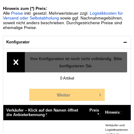
Hinweis zum (*) Preis:
Alle
Preise
inkl. gesetzl. Mehrwertsteuer zzgl.
Logistikkosten für
Versand oder Selbstabholung
sowie ggf. Nachnahmegebühren,
soweit nicht anders beschrieben. Durchgestrichene Preise sind
ehemalige Preise.
Konfigurator
Ihre Konfiguration ist noch nicht vollständig. Bitte
konfigurieren Sie.
0
Artikel
Weiter
Verkäufer – Klick auf den Namen öffnet
Preis
Hinweis
die Anbieterkennung
*
Verkäufer – Klick auf den Namen öffnet
Preis
Hinweis
Verkäufer und
die Anbieterkennung
*
Logistikoptionen