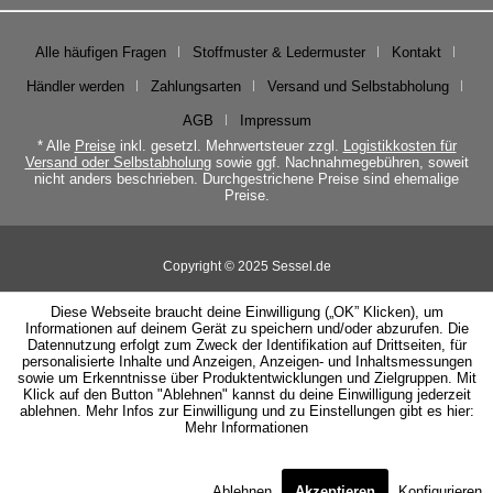
Alle häufigen Fragen
Stoffmuster & Ledermuster
Kontakt
Händler werden
Zahlungsarten
Versand und Selbstabholung
AGB
Impressum
* Alle
Preise
inkl. gesetzl. Mehrwertsteuer zzgl.
Logistikkosten für
Versand oder Selbstabholung
sowie ggf. Nachnahmegebühren, soweit
nicht anders beschrieben. Durchgestrichene Preise sind ehemalige
Preise.
Copyright © 2025 Sessel.de
Diese Webseite braucht deine Einwilligung („OK” Klicken), um
Informationen auf deinem Gerät zu speichern und/oder abzurufen. Die
Datennutzung erfolgt zum Zweck der Identifikation auf Drittseiten, für
personalisierte Inhalte und Anzeigen, Anzeigen- und Inhaltsmessungen
sowie um Erkenntnisse über Produktentwicklungen und Zielgruppen. Mit
Klick auf den Button "Ablehnen" kannst du deine Einwilligung jederzeit
ablehnen. Mehr Infos zur Einwilligung und zu Einstellungen gibt es hier:
Mehr Informationen
Ablehnen
Akzeptieren
Konfigurieren