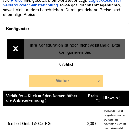
Alle
Preise
inkl. gesetzl. Mehrwertsteuer zzgl.
Logistikkosten für
Versand oder Selbstabholung
sowie ggf. Nachnahmegebühren,
soweit nicht anders beschrieben. Durchgestrichene Preise sind
ehemalige Preise.
Konfigurator
Ihre Konfiguration ist noch nicht vollständig. Bitte
konfigurieren Sie.
0
Artikel
Weiter
Verkäufer – Klick auf den Namen öffnet
Preis
Hinweis
die Anbieterkennung
*
Verkäufer – Klick auf den Namen öffnet
Preis
Hinweis
Verkäufer und
die Anbieterkennung
*
Logistikoptionen
werden im
Bernhöft GmbH & Co. KG
0,00 €
nächsten Schritt
nach Auswahl