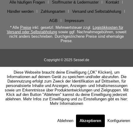
Alle häufigen Fragen
Stoffmuster & Ledermuster
Kontakt
Händler werden
Zahlungsarten
Versand und Selbstabholung
AGB
Impressum
* Alle
Preise
inkl. gesetzl. Mehrwertsteuer zzgl.
Logistikkosten für
Versand oder Selbstabholung
sowie ggf. Nachnahmegebühren, soweit
nicht anders beschrieben. Durchgestrichene Preise sind ehemalige
Preise.
Copyright © 2025 Sessel.de
Diese Webseite braucht deine Einwilligung („OK” Klicken), um
Informationen auf deinem Gerät zu speichern und/oder abzurufen. Die
Datennutzung erfolgt zum Zweck der Identifikation auf Drittseiten, für
personalisierte Inhalte und Anzeigen, Anzeigen- und Inhaltsmessungen
sowie um Erkenntnisse über Produktentwicklungen und Zielgruppen. Mit
Klick auf den Button "Ablehnen" kannst du deine Einwilligung jederzeit
ablehnen. Mehr Infos zur Einwilligung und zu Einstellungen gibt es hier:
Mehr Informationen
Ablehnen
Akzeptieren
Konfigurieren