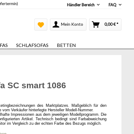
efertermin)
Händler Bereich
FAQ
Mein Konto
0,00 € *
FAS
SCHLAFSOFAS
BETTEN
a SC smart 1086
ketingbezeichnungen des Marktplatzes. Maßgeblich für den
ie vom Verkäufer hinterlegte Hersteller Modell-Nummer.
elhafte Impressionen aus dem jeweiligen Modellprogramm. Die
onfigurierten Artikel. Technisch bedingt sind Farbabweichung
itor im Vergleich zu der echten Farbe des Bezugs möglich.
chen