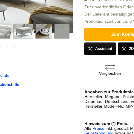
Zur unverbindlichen Orien
Der Lieferant bestätigt ge
Produktionszeit von ca. 
Zum Konfi
Assistent
2D
Vergleichen
el.de
ationshilfe
Angaben zur Produktsic
Hersteller: Megapol Pols
Diepenau, Deutschland, 
Hersteller Modell-Nr.: MP
Hinweis zum (*) Preis:
Alle
Preise
inkl. gesetzl. 
Selbstabholung
sowie ggf