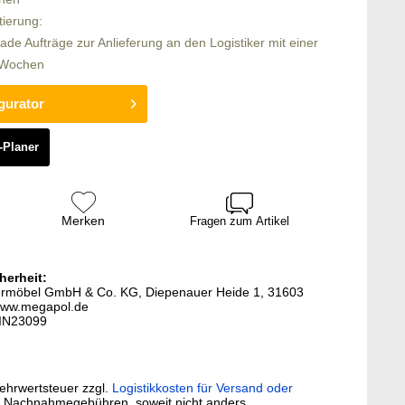
tierung:
rade Aufträge zur Anlieferung an den Logistiker mit einer
6 Wochen
gurator
-Planer
Merken
Fragen zum Artikel
herheit:
termöbel GmbH & Co. KG, Diepenauer Heide 1, 31603
www.megapol.de
-IN23099
Mehrwertsteuer zzgl.
Logistikkosten für Versand oder
. Nachnahmegebühren, soweit nicht anders