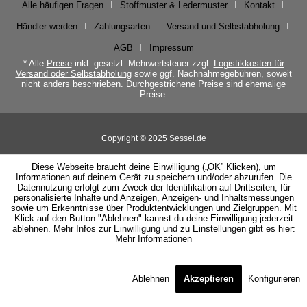
Alle häufigen Fragen
Stoffmuster & Ledermuster
Kontakt
Händler werden
Zahlungsarten
Versand und Selbstabholung
AGB
Impressum
* Alle
Preise
inkl. gesetzl. Mehrwertsteuer zzgl.
Logistikkosten für
Versand oder Selbstabholung
sowie ggf. Nachnahmegebühren, soweit
nicht anders beschrieben. Durchgestrichene Preise sind ehemalige
Preise.
Copyright © 2025 Sessel.de
Diese Webseite braucht deine Einwilligung („OK” Klicken), um
Informationen auf deinem Gerät zu speichern und/oder abzurufen. Die
Datennutzung erfolgt zum Zweck der Identifikation auf Drittseiten, für
personalisierte Inhalte und Anzeigen, Anzeigen- und Inhaltsmessungen
sowie um Erkenntnisse über Produktentwicklungen und Zielgruppen. Mit
Klick auf den Button "Ablehnen" kannst du deine Einwilligung jederzeit
ablehnen. Mehr Infos zur Einwilligung und zu Einstellungen gibt es hier:
Mehr Informationen
Ablehnen
Akzeptieren
Konfigurieren