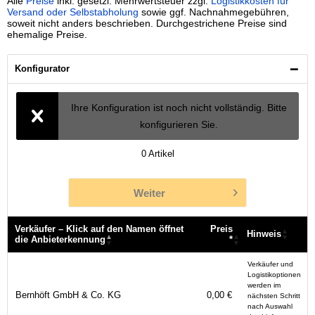
Alle
Preise
inkl. gesetzl. Mehrwertsteuer zzgl.
Logistikkosten für
Versand oder Selbstabholung
sowie ggf. Nachnahmegebühren,
soweit nicht anders beschrieben. Durchgestrichene Preise sind
ehemalige Preise.
Konfigurator
Ihre Konfiguration ist noch nicht vollständig. Bitte
konfigurieren Sie.
0
Artikel
Weiter
Verkäufer – Klick auf den Namen öffnet
Preis
Hinweis
die Anbieterkennung
*
Verkäufer – Klick auf den Namen öffnet
Preis
Hinweis
Verkäufer und
die Anbieterkennung
*
Logistikoptionen
werden im
Bernhöft GmbH & Co. KG
0,00 €
nächsten Schritt
nach Auswahl