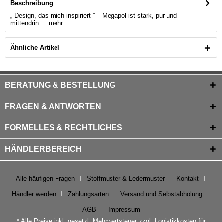
Beschreibung
„ Design, das mich inspiriert ” – Megapol ist stark, pur und
mittendrin:...
mehr
Ähnliche Artikel
BERATUNG & BESTELLUNG
FRAGEN & ANTWORTEN
FORMELLES & RECHTLICHES
HÄNDLERBEREICH
Alle häufigen Fragen
Stoffmuster & Ledermuster
Kontakt
Händler werden
Zahlungsarten
Versand und Selbstabholung
AGB
Impressum
* Alle
Preise
inkl. gesetzl. Mehrwertsteuer zzgl.
Logistikkosten für