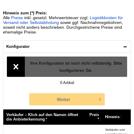
Hinweis zum (*) Preis:
Alle
Preise
inkl. gesetzl. Mehrwertsteuer zzgl.
Logistikkosten für
Versand oder Selbstabholung
sowie ggf. Nachnahmegebühren,
soweit nicht anders beschrieben. Durchgestrichene Preise sind
ehemalige Preise.
Konfigurator
Ihre Konfiguration ist noch nicht vollständig. Bitte
konfigurieren Sie.
0
Artikel
Weiter
Verkäufer – Klick auf den Namen öffnet
Preis
Hinweis
die Anbieterkennung
*
Verkäufer – Klick auf den Namen öffnet
Preis
Hinweis
Verkäufer und
die Anbieterkennung
*