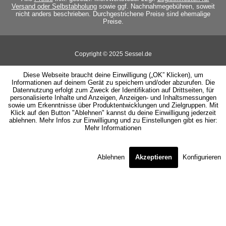
Versand oder Selbstabholung
sowie ggf. Nachnahmegebühren, soweit
nicht anders beschrieben. Durchgestrichene Preise sind ehemalige
Preise.
Copyright © 2025 Sessel.de
Diese Webseite braucht deine Einwilligung („OK” Klicken), um
Informationen auf deinem Gerät zu speichern und/oder abzurufen. Die
Datennutzung erfolgt zum Zweck der Identifikation auf Drittseiten, für
personalisierte Inhalte und Anzeigen, Anzeigen- und Inhaltsmessungen
sowie um Erkenntnisse über Produktentwicklungen und Zielgruppen. Mit
Klick auf den Button "Ablehnen" kannst du deine Einwilligung jederzeit
ablehnen. Mehr Infos zur Einwilligung und zu Einstellungen gibt es hier:
Mehr Informationen
Ablehnen
Akzeptieren
Konfigurieren