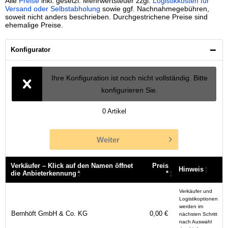
Alle
Preise
inkl. gesetzl. Mehrwertsteuer zzgl.
Logistikkosten für
Versand oder Selbstabholung
sowie ggf. Nachnahmegebühren,
soweit nicht anders beschrieben. Durchgestrichene Preise sind
ehemalige Preise.
Konfigurator
Ihre Konfiguration ist noch nicht vollständig. Bitte
konfigurieren Sie.
0
Artikel
Weiter
Verkäufer – Klick auf den Namen öffnet
Preis
Hinweis
die Anbieterkennung
*
Verkäufer – Klick auf den Namen öffnet
Preis
Hinweis
Verkäufer und
die Anbieterkennung
*
Logistikoptionen
werden im
Bernhöft GmbH & Co. KG
0,00 €
nächsten Schritt
nach Auswahl