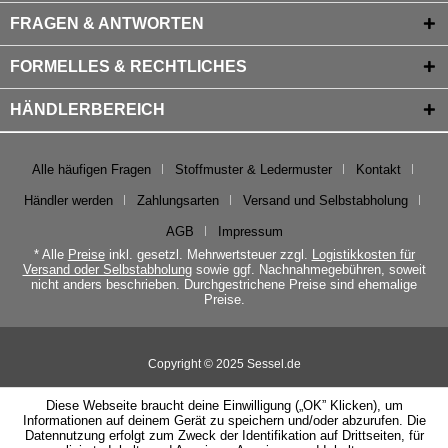
FRAGEN & ANTWORTEN
FORMELLES & RECHTLICHES
HÄNDLERBEREICH
Alle häufigen Fragen
Stoffmuster & Ledermuster
Kontakt
Händler werden
Zahlungsarten
Versand und Selbstabholung
AGB
Impressum
* Alle
Preise
inkl. gesetzl. Mehrwertsteuer zzgl.
Logistikkosten für
Versand oder Selbstabholung
sowie ggf. Nachnahmegebühren, soweit
nicht anders beschrieben. Durchgestrichene Preise sind ehemalige
Preise.
Copyright © 2025 Sessel.de
Diese Webseite braucht deine Einwilligung („OK” Klicken), um
Informationen auf deinem Gerät zu speichern und/oder abzurufen. Die
Datennutzung erfolgt zum Zweck der Identifikation auf Drittseiten, für