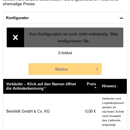
ehemalige Preise.
Konfigurator
Ihre Konfiguration ist noch nicht vollständig. Bitte
konfigurieren Sie.
0
Artikel
Weiter
Verkäufer – Klick auf den Namen öffnet
Preis
Hinweis
die Anbieterkennung
*
Verkäufer – Klick auf den Namen öffnet
Preis
Hinweis
Verkäufer und
die Anbieterkennung
*
Logistikoptionen
werden im
Bernhöft GmbH & Co. KG
0,00 €
nächsten Schritt
nach Auswahl
des Lieferorts
angezeigt.