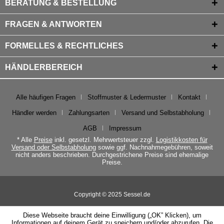
BERATUNG & BESTELLUNG
FRAGEN & ANTWORTEN
FORMELLES & RECHTLICHES
HÄNDLERBEREICH
Alle häufigen Fragen
Stoffmuster & Ledermuster
Kontakt
Händler werden
Zahlungsarten
Versand und Selbstabholung
AGB
Impressum
* Alle
Preise
inkl. gesetzl. Mehrwertsteuer zzgl.
Logistikkosten für
Versand oder Selbstabholung
sowie ggf. Nachnahmegebühren, soweit
nicht anders beschrieben. Durchgestrichene Preise sind ehemalige
Preise.
Copyright © 2025 Sessel.de
Diese Webseite braucht deine Einwilligung („OK” Klicken), um
Informationen auf deinem Gerät zu speichern und/oder abzurufen. Die