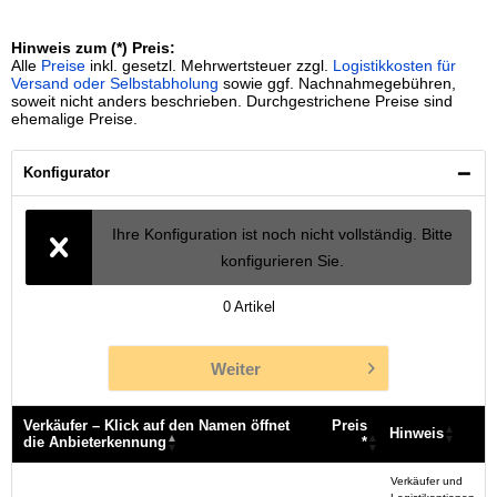
Hinweis zum (*) Preis:
Alle
Preise
inkl. gesetzl. Mehrwertsteuer zzgl.
Logistikkosten für
Versand oder Selbstabholung
sowie ggf. Nachnahmegebühren,
soweit nicht anders beschrieben. Durchgestrichene Preise sind
ehemalige Preise.
Konfigurator
Ihre Konfiguration ist noch nicht vollständig. Bitte
konfigurieren Sie.
0
Artikel
Weiter
Verkäufer – Klick auf den Namen öffnet
Preis
Hinweis
die Anbieterkennung
*
Verkäufer – Klick auf den Namen öffnet
Preis
Hinweis
Verkäufer und
die Anbieterkennung
*