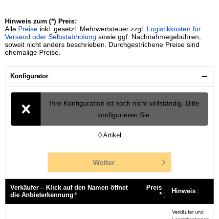
Hinweis zum (*) Preis:
Alle
Preise
inkl. gesetzl. Mehrwertsteuer zzgl.
Logistikkosten für
Versand oder Selbstabholung
sowie ggf. Nachnahmegebühren,
soweit nicht anders beschrieben. Durchgestrichene Preise sind
ehemalige Preise.
Konfigurator
Ihre Konfiguration ist noch nicht vollständig. Bitte
konfigurieren Sie.
0
Artikel
Weiter
Verkäufer – Klick auf den Namen öffnet
Preis
Hinweis
die Anbieterkennung
*
Verkäufer – Klick auf den Namen öffnet
Preis
Hinweis
Verkäufer und
die Anbieterkennung
*