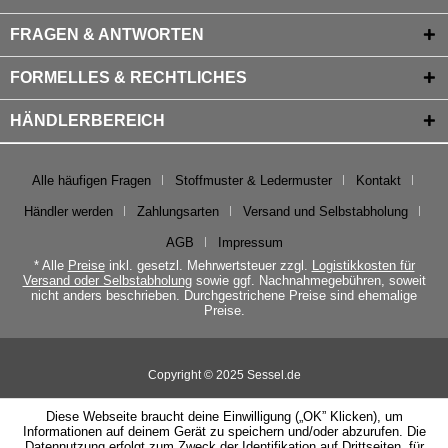
FRAGEN & ANTWORTEN
FORMELLES & RECHTLICHES
HÄNDLERBEREICH
Alle häufigen Fragen
Stoffmuster & Ledermuster
Kontakt
Händler werden
Zahlungsarten
Versand und Selbstabholung
AGB
Impressum
* Alle
Preise
inkl. gesetzl. Mehrwertsteuer zzgl.
Logistikkosten für
Versand oder Selbstabholung
sowie ggf. Nachnahmegebühren, soweit
nicht anders beschrieben. Durchgestrichene Preise sind ehemalige
Preise.
Copyright © 2025 Sessel.de
Diese Webseite braucht deine Einwilligung („OK” Klicken), um
Informationen auf deinem Gerät zu speichern und/oder abzurufen. Die
Datennutzung erfolgt zum Zweck der Identifikation auf Drittseiten, für