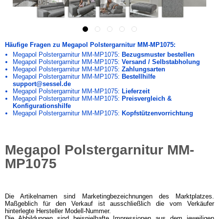
Häufige Fragen zu Megapol Polstergarnitur MM-MP1075:
Megapol Polstergarnitur MM-MP1075:
Bezugsmuster bestellen
Megapol Polstergarnitur MM-MP1075:
Versand / Selbstabholung
Megapol Polstergarnitur MM-MP1075:
Zahlungsarten
Megapol Polstergarnitur MM-MP1075:
Bestellhilfe
support@sessel.de
Megapol Polstergarnitur MM-MP1075:
Lieferzeit
Megapol Polstergarnitur MM-MP1075:
Preisvergleich &
Konfigurationshilfe
Megapol Polstergarnitur MM-MP1075:
Kopfstützenvorrichtung
Megapol Polstergarnitur MM-
MP1075
Die Artikelnamen sind Marketingbezeichnungen des Marktplatzes.
Maßgeblich für den Verkauf ist ausschließlich die vom Verkäufer
hinterlegte Hersteller Modell-Nummer.
Die Abbildungen sind beispielhafte Impressionen aus dem jeweiligen