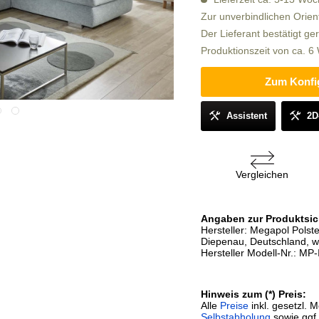
Zur unverbindlichen Orien
Der Lieferant bestätigt ge
Produktionszeit von ca. 
Zum Konfi
Assistent
2D
Vergleichen
Angaben zur Produktsic
Hersteller: Megapol Pols
Diepenau, Deutschland, 
Hersteller Modell-Nr.: MP
Hinweis zum (*) Preis:
Alle
Preise
inkl. gesetzl. 
Selbstabholung
sowie ggf