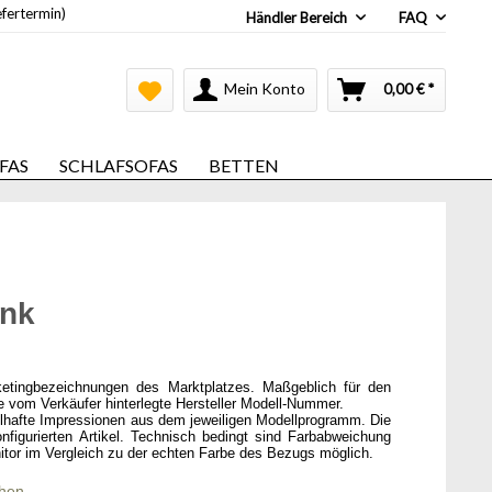
efertermin)
Händler Bereich
FAQ
Mein Konto
0,00 € *
FAS
SCHLAFSOFAS
BETTEN
ank
ketingbezeichnungen des Marktplatzes. Maßgeblich für den
ie vom Verkäufer hinterlegte Hersteller Modell-Nummer.
elhafte Impressionen aus dem jeweiligen Modellprogramm. Die
onfigurierten Artikel. Technisch bedingt sind Farbabweichung
itor im Vergleich zu der echten Farbe des Bezugs möglich.
chen