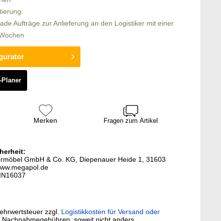
tierung:
rade Aufträge zur Anlieferung an den Logistiker mit einer
6 Wochen
gurator
-Planer
Merken
Fragen zum Artikel
herheit:
termöbel GmbH & Co. KG, Diepenauer Heide 1, 31603
www.megapol.de
-IN16037
Mehrwertsteuer zzgl.
Logistikkosten für Versand oder
. Nachnahmegebühren, soweit nicht anders