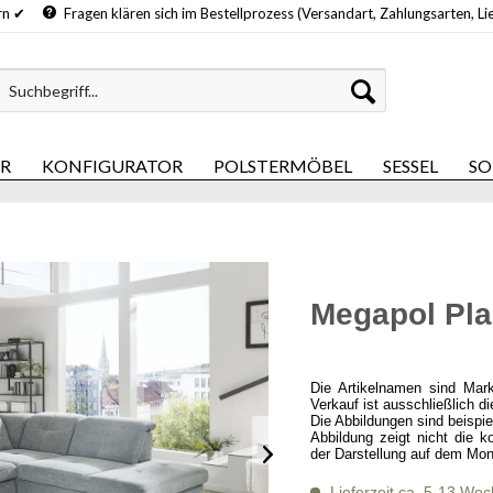
hern ✔
Fragen klären sich im Bestellprozess (Versandart, Zahlungsarten, Li
ER
KONFIGURATOR
POLSTERMÖBEL
SESSEL
SO
Megapol Pl
Die Artikelnamen sind Mar
Verkauf ist ausschließlich d
Die Abbildungen sind beispi
Abbildung zeigt nicht die k
der Darstellung auf dem Mon
Lieferzeit ca. 5-13 Wo