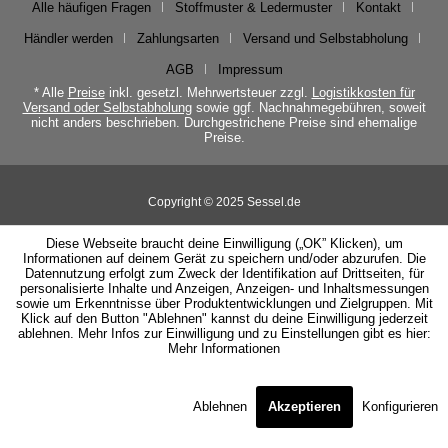
Alle häufigen Fragen
Stoffmuster & Ledermuster
Kontakt
Händler werden
Zahlungsarten
Versand und Selbstabholung
AGB
Impressum
* Alle
Preise
inkl. gesetzl. Mehrwertsteuer zzgl.
Logistikkosten für
Versand oder Selbstabholung
sowie ggf. Nachnahmegebühren, soweit
nicht anders beschrieben. Durchgestrichene Preise sind ehemalige
Preise.
Copyright © 2025 Sessel.de
Diese Webseite braucht deine Einwilligung („OK” Klicken), um
Informationen auf deinem Gerät zu speichern und/oder abzurufen. Die
Datennutzung erfolgt zum Zweck der Identifikation auf Drittseiten, für
personalisierte Inhalte und Anzeigen, Anzeigen- und Inhaltsmessungen
sowie um Erkenntnisse über Produktentwicklungen und Zielgruppen. Mit
Klick auf den Button "Ablehnen" kannst du deine Einwilligung jederzeit
ablehnen. Mehr Infos zur Einwilligung und zu Einstellungen gibt es hier:
Mehr Informationen
Ablehnen
Akzeptieren
Konfigurieren