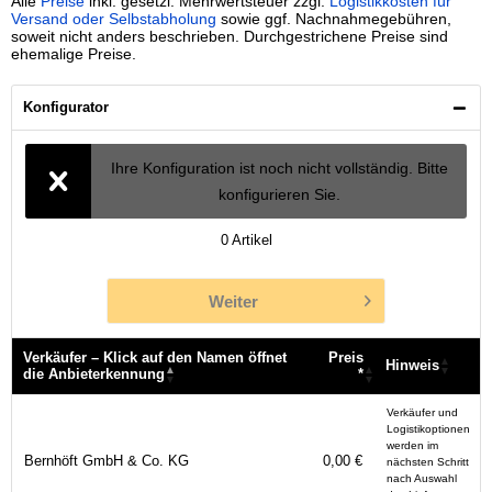
Alle
Preise
inkl. gesetzl. Mehrwertsteuer zzgl.
Logistikkosten für
Versand oder Selbstabholung
sowie ggf. Nachnahmegebühren,
soweit nicht anders beschrieben. Durchgestrichene Preise sind
ehemalige Preise.
Konfigurator
Ihre Konfiguration ist noch nicht vollständig. Bitte
konfigurieren Sie.
0
Artikel
Weiter
Verkäufer – Klick auf den Namen öffnet
Preis
Hinweis
die Anbieterkennung
*
Verkäufer – Klick auf den Namen öffnet
Preis
Hinweis
Verkäufer und
die Anbieterkennung
*
Logistikoptionen
werden im
Bernhöft GmbH & Co. KG
0,00 €
nächsten Schritt
nach Auswahl