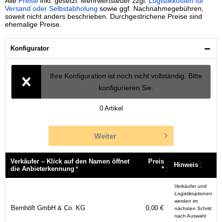
Alle
Preise
inkl. gesetzl. Mehrwertsteuer zzgl.
Logistikkosten für
Versand oder Selbstabholung
sowie ggf. Nachnahmegebühren,
soweit nicht anders beschrieben. Durchgestrichene Preise sind
ehemalige Preise.
Konfigurator
Ihre Konfiguration ist noch nicht vollständig. Bitte
konfigurieren Sie.
0
Artikel
Weiter
Verkäufer – Klick auf den Namen öffnet
Preis
Hinweis
die Anbieterkennung
*
Verkäufer – Klick auf den Namen öffnet
Preis
Hinweis
Verkäufer und
die Anbieterkennung
*
Logistikoptionen
werden im
Bernhöft GmbH & Co. KG
0,00 €
nächsten Schritt
nach Auswahl