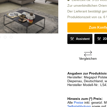
Zur unverbindlichen Orien
Der Lieferant bestätigt ge
Produktionszeit von ca. 
Zum Konfi
Assistent
2D
Vergleichen
Angaben zur Produktsic
Hersteller: Megapol Pols
Diepenau, Deutschland, 
Hersteller Modell-Nr.: LS
Hinweis zum (*) Preis:
Alle
Preise
inkl. gesetzl. 
Selbstabholung
sowie ggf