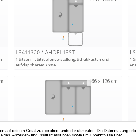
nen auf deinem Gerät zu speichern und/oder abzurufen. Die Datennutzung erf
d Anzeigen, Anzeigen- und Inhaltsmessungen sowie um Erkenntnisse über