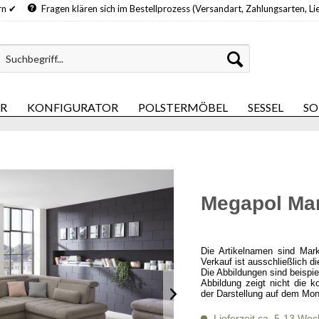
hern ✔
Fragen klären sich im Bestellprozess (Versandart, Zahlungsarten, Li
ER
KONFIGURATOR
POLSTERMÖBEL
SESSEL
SO
Megapol Mar
Die Artikelnamen sind Mar
Verkauf ist ausschließlich d
Die Abbildungen sind beispi
Abbildung zeigt nicht die k
der Darstellung auf dem Mon
Lieferzeit ca. 5-13 Wo