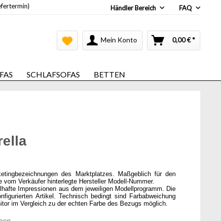
efertermin)
Händler Bereich
FAQ
Mein Konto
0,00 € *
FAS
SCHLAFSOFAS
BETTEN
ella
ketingbezeichnungen des Marktplatzes. Maßgeblich für den
ie vom Verkäufer hinterlegte Hersteller Modell-Nummer.
elhafte Impressionen aus dem jeweiligen Modellprogramm. Die
onfigurierten Artikel. Technisch bedingt sind Farbabweichung
itor im Vergleich zu der echten Farbe des Bezugs möglich.
chen