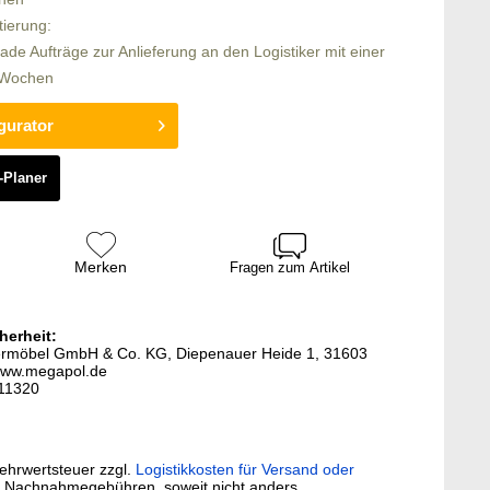
tierung:
rade Aufträge zur Anlieferung an den Logistiker mit einer
6 Wochen
gurator
-Planer
Merken
Fragen zum Artikel
herheit:
termöbel GmbH & Co. KG, Diepenauer Heide 1, 31603
www.megapol.de
411320
Mehrwertsteuer zzgl.
Logistikkosten für Versand oder
. Nachnahmegebühren, soweit nicht anders