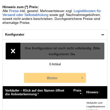
Hinweis zum (*) Preis:
Alle
Preise
inkl. gesetzl. Mehrwertsteuer zzgl.
Logistikkosten für
Versand oder Selbstabholung
sowie ggf. Nachnahmegebühren,
soweit nicht anders beschrieben. Durchgestrichene Preise sind
ehemalige Preise.
Konfigurator
Ihre Konfiguration ist noch nicht vollständig. Bitte
konfigurieren Sie.
0
Artikel
Weiter
Verkäufer – Klick auf den Namen öffnet
Preis
Hinweis
die Anbieterkennung
*
Verkäufer – Klick auf den Namen öffnet
Preis
Hinweis
Verkäufer und
die Anbieterkennung
*
Logistikoptionen