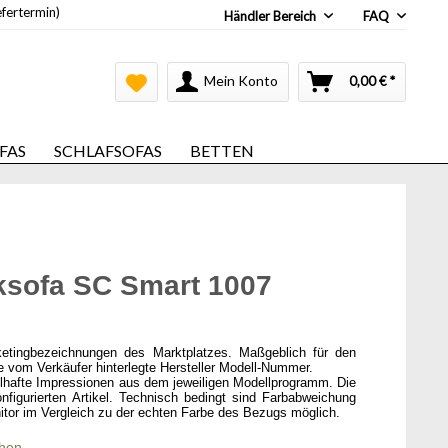
efertermin)
Händler Bereich
FAQ
Mein Konto
0,00 € *
FAS
SCHLAFSOFAS
BETTEN
ksofa SC Smart 1007
ketingbezeichnungen des Marktplatzes. Maßgeblich für den
ie vom Verkäufer hinterlegte Hersteller Modell-Nummer.
elhafte Impressionen aus dem jeweiligen Modellprogramm. Die
onfigurierten Artikel. Technisch bedingt sind Farbabweichung
itor im Vergleich zu der echten Farbe des Bezugs möglich.
chen