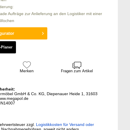
tierung:
rade Aufträge zur Anlieferung an den Logistiker mit einer
6 Wochen
gurator
-Planer
Merken
Fragen zum Artikel
herheit:
termöbel GmbH & Co. KG, Diepenauer Heide 1, 31603
www.megapol.de
-IN14007
Mehrwertsteuer zzgl.
Logistikkosten für Versand oder
. Nachnahmegebühren, soweit nicht anders