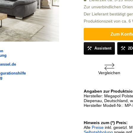
Zur unverbindlichen Orien
Der Lieferant bestätigt ge
Produktionszeit von ca. 
Zum Konfi
Assistent
2D
en
lung
sessel.de
Vergleichen
gurationshilfe
ng
Angaben zur Produktsic
Hersteller: Megapol Pols
Diepenau, Deutschland, 
Hersteller Modell-Nr.: MP
Hinweis zum (*) Preis:
Alle
Preise
inkl. gesetzl. 
Selbstabholung
sowie ggf