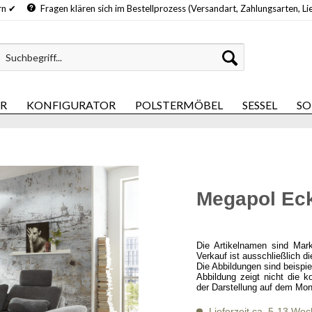
hern ✔
Fragen klären sich im Bestellprozess (Versandart, Zahlungsarten, Li
ER
KONFIGURATOR
POLSTERMÖBEL
SESSEL
SO
Megapol Ec
Die Artikelnamen sind Mar
Verkauf ist ausschließlich d
Die Abbildungen sind beispi
Abbildung zeigt nicht die k
der Darstellung auf dem Mon
Lieferzeit ca. 5-13 Wo