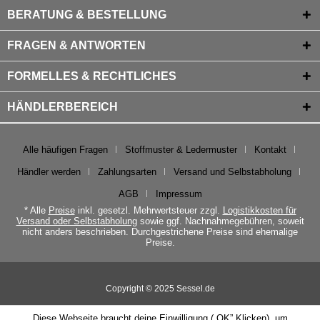
BERATUNG & BESTELLUNG
FRAGEN & ANTWORTEN
FORMELLES & RECHTLICHES
HÄNDLERBEREICH
Alle häufigen Fragen
Stoffmuster & Ledermuster
Kontakt
Händler werden
Zahlungsarten
Versand und Selbstabholung
AGB
Impressum
* Alle
Preise
inkl. gesetzl. Mehrwertsteuer zzgl.
Logistikkosten für
Versand oder Selbstabholung
sowie ggf. Nachnahmegebühren, soweit
nicht anders beschrieben. Durchgestrichene Preise sind ehemalige
Preise.
Copyright © 2025 Sessel.de
Diese Webseite braucht deine Einwilligung („OK” Klicken), um