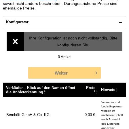
soweit nicht anders beschrieben. Durchgestrichene Preise sind
ehemalige Preise.
Konfigurator
Ihre Konfiguration ist noch nicht vollständig. Bitte
konfigurieren Sie.
0
Artikel
Weiter
Verkäufer – Klick auf den Namen öffnet
Preis
Hinweis
die Anbieterkennung
*
Verkäufer – Klick auf den Namen öffnet
Preis
Hinweis
Verkäufer und
die Anbieterkennung
*
Logistikoptionen
werden im
Bernhöft GmbH & Co. KG
0,00 €
nächsten Schritt
nach Auswahl
des Lieferorts
angezeigt.