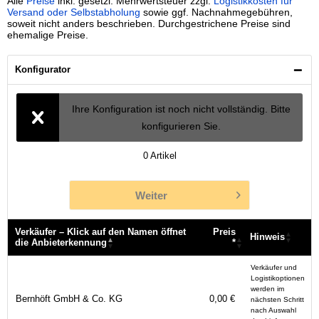
Alle
Preise
inkl. gesetzl. Mehrwertsteuer zzgl.
Logistikkosten für
Versand oder Selbstabholung
sowie ggf. Nachnahmegebühren,
soweit nicht anders beschrieben. Durchgestrichene Preise sind
ehemalige Preise.
Konfigurator
Ihre Konfiguration ist noch nicht vollständig. Bitte
konfigurieren Sie.
0
Artikel
Weiter
Verkäufer – Klick auf den Namen öffnet
Preis
Hinweis
die Anbieterkennung
*
Verkäufer – Klick auf den Namen öffnet
Preis
Hinweis
Verkäufer und
die Anbieterkennung
*
Logistikoptionen
werden im
Bernhöft GmbH & Co. KG
0,00 €
nächsten Schritt
nach Auswahl