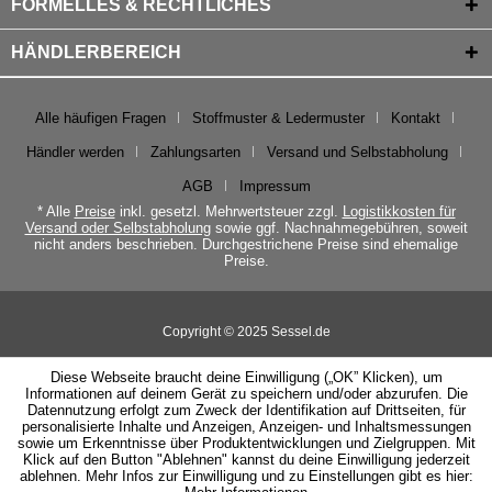
FORMELLES & RECHTLICHES
HÄNDLERBEREICH
Alle häufigen Fragen
Stoffmuster & Ledermuster
Kontakt
Händler werden
Zahlungsarten
Versand und Selbstabholung
AGB
Impressum
* Alle
Preise
inkl. gesetzl. Mehrwertsteuer zzgl.
Logistikkosten für
Versand oder Selbstabholung
sowie ggf. Nachnahmegebühren, soweit
nicht anders beschrieben. Durchgestrichene Preise sind ehemalige
Preise.
Copyright © 2025 Sessel.de
Diese Webseite braucht deine Einwilligung („OK” Klicken), um
Informationen auf deinem Gerät zu speichern und/oder abzurufen. Die
Datennutzung erfolgt zum Zweck der Identifikation auf Drittseiten, für
personalisierte Inhalte und Anzeigen, Anzeigen- und Inhaltsmessungen
sowie um Erkenntnisse über Produktentwicklungen und Zielgruppen. Mit
Klick auf den Button "Ablehnen" kannst du deine Einwilligung jederzeit
ablehnen. Mehr Infos zur Einwilligung und zu Einstellungen gibt es hier: