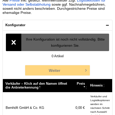
Alle
Preise
inkl. gesetzl. Mehrwertsteuer zzgl.
Logistikkosten für
Versand oder Selbstabholung
sowie ggf. Nachnahmegebühren,
soweit nicht anders beschrieben. Durchgestrichene Preise sind
ehemalige Preise.
Konfigurator
Ihre Konfiguration ist noch nicht vollständig. Bitte
konfigurieren Sie.
0
Artikel
Weiter
Verkäufer – Klick auf den Namen öffnet
Preis
Hinweis
die Anbieterkennung
*
Verkäufer – Klick auf den Namen öffnet
Preis
Hinweis
Verkäufer und
die Anbieterkennung
*
Logistikoptionen
werden im
Bernhöft GmbH & Co. KG
0,00 €
nächsten Schritt
nach Auswahl