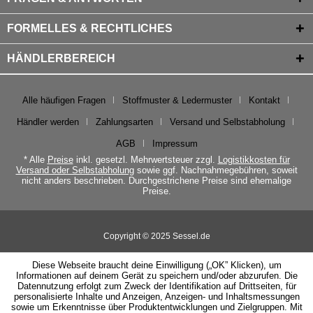
FORMELLES & RECHTLICHES
HÄNDLERBEREICH
Alle häufigen Fragen
Stoffmuster & Ledermuster
Kontakt
Händler werden
Zahlungsarten
Versand und Selbstabholung
AGB
Impressum
* Alle
Preise
inkl. gesetzl. Mehrwertsteuer zzgl.
Logistikkosten für
Versand oder Selbstabholung
sowie ggf. Nachnahmegebühren, soweit
nicht anders beschrieben. Durchgestrichene Preise sind ehemalige
Preise.
Copyright © 2025 Sessel.de
Diese Webseite braucht deine Einwilligung („OK” Klicken), um
Informationen auf deinem Gerät zu speichern und/oder abzurufen. Die
Datennutzung erfolgt zum Zweck der Identifikation auf Drittseiten, für
personalisierte Inhalte und Anzeigen, Anzeigen- und Inhaltsmessungen
sowie um Erkenntnisse über Produktentwicklungen und Zielgruppen. Mit