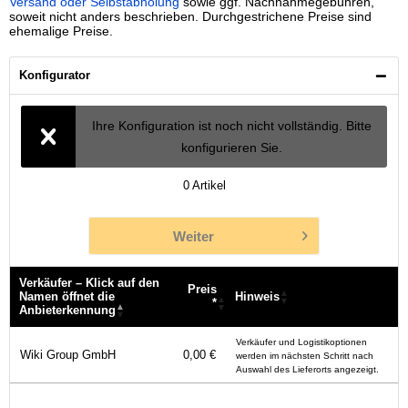
Versand oder Selbstabholung
sowie ggf. Nachnahmegebühren,
soweit nicht anders beschrieben. Durchgestrichene Preise sind
ehemalige Preise.
Konfigurator
Ihre Konfiguration ist noch nicht vollständig. Bitte
konfigurieren Sie.
0
Artikel
Weiter
Verkäufer – Klick auf den
Preis
Namen öffnet die
Hinweis
*
Anbieterkennung
Verkäufer – Klick auf den
Preis
Hinweis
Verkäufer und Logistikoptionen
Namen öffnet die
*
Wiki Group GmbH
0,00 €
werden im nächsten Schritt nach
Anbieterkennung
Auswahl des Lieferorts angezeigt.