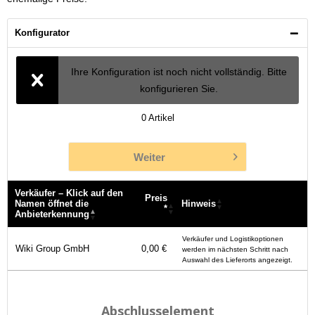
Konfigurator
Ihre Konfiguration ist noch nicht vollständig. Bitte
konfigurieren Sie.
0
Artikel
Weiter
Verkäufer – Klick auf den
Preis
Namen öffnet die
Hinweis
*
Anbieterkennung
Verkäufer – Klick auf den
Preis
Hinweis
Verkäufer und Logistikoptionen
Namen öffnet die
*
Wiki Group GmbH
0,00 €
werden im nächsten Schritt nach
Anbieterkennung
Auswahl des Lieferorts angezeigt.