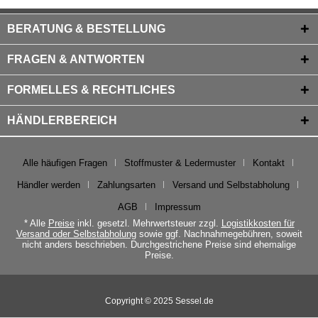
BERATUNG & BESTELLUNG
FRAGEN & ANTWORTEN
FORMELLES & RECHTLICHES
HÄNDLERBEREICH
Alle häufigen Fragen
Stoffmuster & Ledermuster
Kontakt
Händler werden
Zahlungsarten
Versand und Selbstabholung
AGB
Impressum
* Alle
Preise
inkl. gesetzl. Mehrwertsteuer zzgl.
Logistikkosten für
Versand oder Selbstabholung
sowie ggf. Nachnahmegebühren, soweit
nicht anders beschrieben. Durchgestrichene Preise sind ehemalige
Preise.
Copyright © 2025 Sessel.de