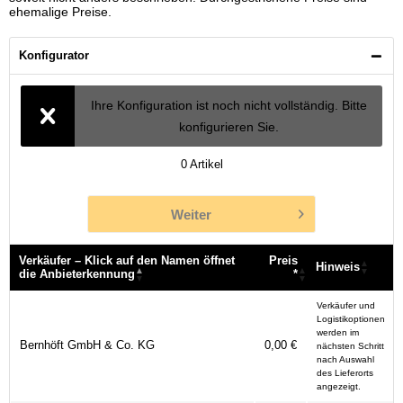
ehemalige Preise.
Konfigurator
Ihre Konfiguration ist noch nicht vollständig. Bitte
konfigurieren Sie.
0
Artikel
Weiter
Verkäufer – Klick auf den Namen öffnet
Preis
Hinweis
die Anbieterkennung
*
Verkäufer – Klick auf den Namen öffnet
Preis
Hinweis
Verkäufer und
die Anbieterkennung
*
Logistikoptionen
werden im
Bernhöft GmbH & Co. KG
0,00 €
nächsten Schritt
nach Auswahl
des Lieferorts
angezeigt.