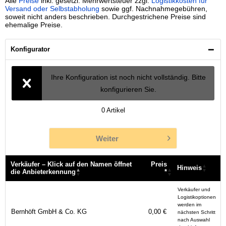
Alle
Preise
inkl. gesetzl. Mehrwertsteuer zzgl.
Logistikkosten für
Versand oder Selbstabholung
sowie ggf. Nachnahmegebühren,
soweit nicht anders beschrieben. Durchgestrichene Preise sind
ehemalige Preise.
Konfigurator
Ihre Konfiguration ist noch nicht vollständig. Bitte
konfigurieren Sie.
0
Artikel
Weiter
Verkäufer – Klick auf den Namen öffnet
Preis
Hinweis
die Anbieterkennung
*
Verkäufer – Klick auf den Namen öffnet
Preis
Hinweis
Verkäufer und
die Anbieterkennung
*
Logistikoptionen
werden im
Bernhöft GmbH & Co. KG
0,00 €
nächsten Schritt
nach Auswahl