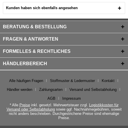
Kunden haben sich ebenfalls angesehen
BERATUNG & BESTELLUNG
FRAGEN & ANTWORTEN
FORMELLES & RECHTLICHES
HÄNDLERBEREICH
Alle häufigen Fragen
Stoffmuster & Ledermuster
Kontakt
Händler werden
Zahlungsarten
Versand und Selbstabholung
AGB
Impressum
* Alle
Preise
inkl. gesetzl. Mehrwertsteuer zzgl.
Logistikkosten für
Versand oder Selbstabholung
sowie ggf. Nachnahmegebühren, soweit
nicht anders beschrieben. Durchgestrichene Preise sind ehemalige
Preise.