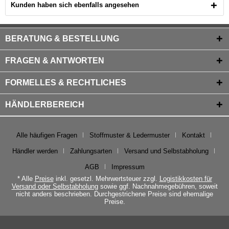
Kunden haben sich ebenfalls angesehen
BERATUNG & BESTELLUNG
FRAGEN & ANTWORTEN
FORMELLES & RECHTLICHES
HÄNDLERBEREICH
Alle häufigen Fragen
Stoffmuster & Ledermuster
Kontakt
Händler werden
Zahlungsarten
Versand und Selbstabholung
AGB
Impressum
* Alle
Preise
inkl. gesetzl. Mehrwertsteuer zzgl.
Logistikkosten für
Versand oder Selbstabholung
sowie ggf. Nachnahmegebühren, soweit
nicht anders beschrieben. Durchgestrichene Preise sind ehemalige
Preise.