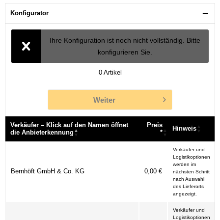
Konfigurator
Ihre Konfiguration ist noch nicht vollständig. Bitte
konfigurieren Sie.
0
Artikel
Weiter
Verkäufer – Klick auf den Namen öffnet
Preis
Hinweis
die Anbieterkennung
*
Verkäufer – Klick auf den Namen öffnet
Preis
Hinweis
Verkäufer und
die Anbieterkennung
*
Logistikoptionen
werden im
Bernhöft GmbH & Co. KG
0,00 €
nächsten Schritt
nach Auswahl
des Lieferorts
angezeigt.
Verkäufer und
Logistikoptionen