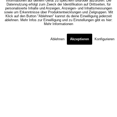
Informationen auf deinem Gerät zu speichern und/oder abzurufen. Die
Datennutzung erfolgt zum Zweck der Identifikation auf Drittseiten, für
personalisierte Inhalte und Anzeigen, Anzeigen- und Inhaltsmessungen
sowie um Erkenntnisse über Produktentwicklungen und Zielgruppen. Mit
Klick auf den Button "Ablehnen" kannst du deine Einwilligung jederzeit
ablehnen. Mehr Infos zur Einwilligung und zu Einstellungen gibt es hier:
Mehr Informationen
Ablehnen
Akzeptieren
Konfigurieren
Beschreibung
Carina Polstermöbel stehen für eine besonders hohe Qualität ,...
mehr
Ähnliche Artikel
Kunden kauften auch