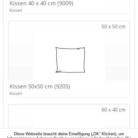
Diese Webseite braucht deine Einwilligung („OK” Klicken), um