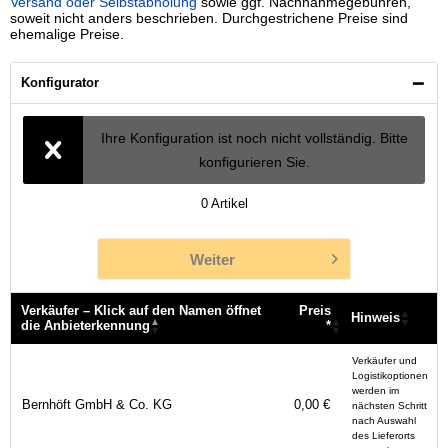
Versand oder Selbstabholung
sowie ggf. Nachnahmegebühren,
soweit nicht anders beschrieben. Durchgestrichene Preise sind
ehemalige Preise.
Konfigurator
Ihre Konfiguration ist noch nicht vollständig. Bitte
konfigurieren Sie.
0
Artikel
Weiter
Verkäufer – Klick auf den Namen öffnet
Preis
Hinweis
die Anbieterkennung
*
Verkäufer – Klick auf den Namen öffnet
Preis
Hinweis
Verkäufer und
die Anbieterkennung
*
Logistikoptionen
werden im
Bernhöft GmbH & Co. KG
0,00 €
nächsten Schritt
nach Auswahl
des Lieferorts