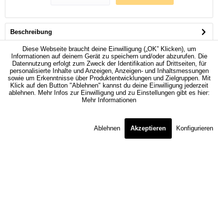
Beschreibung
Bali Polstermöbel bietet erstklassige Qualität Made in Germany und...
Diese Webseite braucht deine Einwilligung („OK” Klicken), um
mehr
Informationen auf deinem Gerät zu speichern und/oder abzurufen. Die
Datennutzung erfolgt zum Zweck der Identifikation auf Drittseiten, für
personalisierte Inhalte und Anzeigen, Anzeigen- und Inhaltsmessungen
Ähnliche Artikel
sowie um Erkenntnisse über Produktentwicklungen und Zielgruppen. Mit
Klick auf den Button "Ablehnen" kannst du deine Einwilligung jederzeit
ablehnen. Mehr Infos zur Einwilligung und zu Einstellungen gibt es hier:
Mehr Informationen
Kunden haben sich ebenfalls angesehen
Ablehnen
Akzeptieren
Konfigurieren
BERATUNG & BESTELLUNG
FRAGEN & ANTWORTEN
FORMELLES & RECHTLICHES
HÄNDLERBEREICH