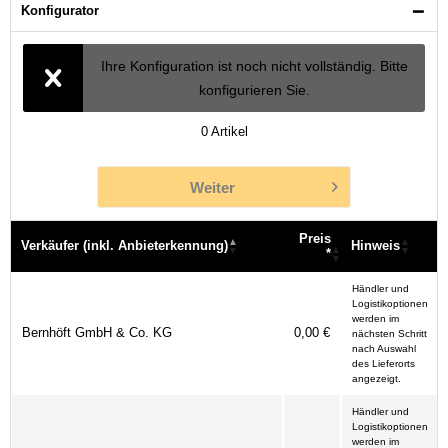
Konfigurator
Ihre Konfiguration ist noch nicht vollständig. Bitte
konfigurieren Sie.
0
Artikel
Weiter
Preis
Verkäufer (inkl. Anbieterkennung)
Hinweis
*
Verkäufer (inkl. Anbieterkennung)
Preis
Hinweis
Händler und
*
Logistikoptionen
werden im
Bernhöft GmbH & Co. KG
0,00 €
nächsten Schritt
nach Auswahl
des Lieferorts
angezeigt.
Händler und
Logistikoptionen
werden im