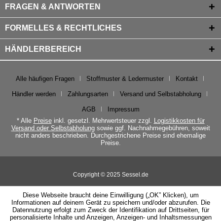
FRAGEN & ANTWORTEN
FORMELLES & RECHTLICHES
HÄNDLERBEREICH
Alle häufigen Fragen
Stoffmuster & Ledermuster
Kontakt
Händler werden
Zahlungsarten
Versand und Selbstabholung
AGB
Impressum
* Alle
Preise
inkl. gesetzl. Mehrwertsteuer zzgl.
Logistikkosten für
Versand oder Selbstabholung
sowie ggf. Nachnahmegebühren, soweit
nicht anders beschrieben. Durchgestrichene Preise sind ehemalige
Preise.
Copyright © 2025 Sessel.de
Diese Webseite braucht deine Einwilligung („OK” Klicken), um
Informationen auf deinem Gerät zu speichern und/oder abzurufen. Die
Datennutzung erfolgt zum Zweck der Identifikation auf Drittseiten, für
personalisierte Inhalte und Anzeigen, Anzeigen- und Inhaltsmessungen